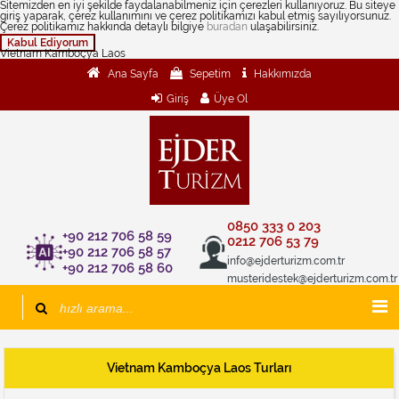
Sitemizden en iyi şekilde faydalanabilmeniz için çerezleri kullanıyoruz. Bu siteye
giriş yaparak, çerez kullanımını ve çerez politikamızı kabul etmiş sayılıyorsunuz.
Çerez politikamız hakkında detaylı bilgiye
buradan
ulaşabilirsiniz.
Kabul Ediyorum
Vietnam Kamboçya Laos
Ana Sayfa
Sepetim
Hakkımızda
Giriş
Üye Ol
0850 333 0 203
+90 212 706 58 59
0212 706 53 79
+90 212 706 58 57
info@ejderturizm.com.tr
+90 212 706 58 60
musteridestek@ejderturizm.com.tr
Vietnam Kamboçya Laos Turları