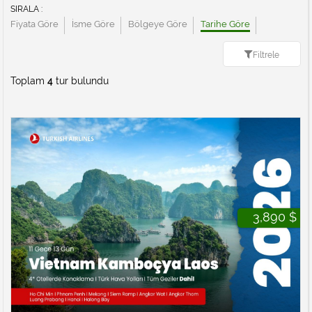
SIRALA :
Fiyata Göre
İsme Göre
Bölgeye Göre
Tarihe Göre
Filtrele
Toplam
4
tur bulundu
3,890 $