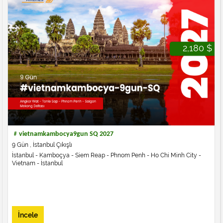
2,180 $
﹟vietnamkambocya9gun SQ 2027
9 Gün , İstanbul Çıkışlı
İstanbul - Kamboçya - Siem Reap - Phnom Penh - Ho Chi Minh City -
Vietnam - İstanbul
İncele