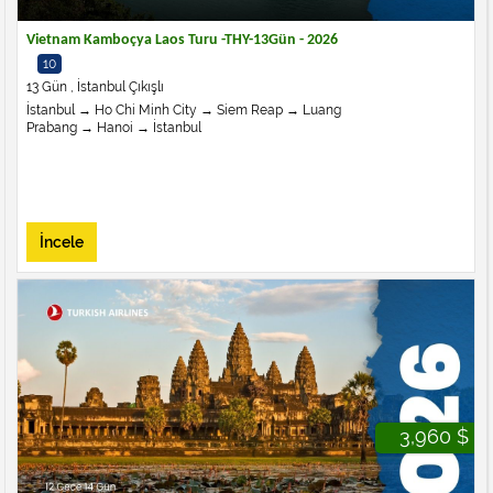
Vietnam Kamboçya Laos Turu -THY-13Gün - 2026
10
13 Gün , İstanbul Çıkışlı
İstanbul → Ho Chi Minh City → Siem Reap → Luang
Prabang → Hanoi → İstanbul
İncele
3,960 $