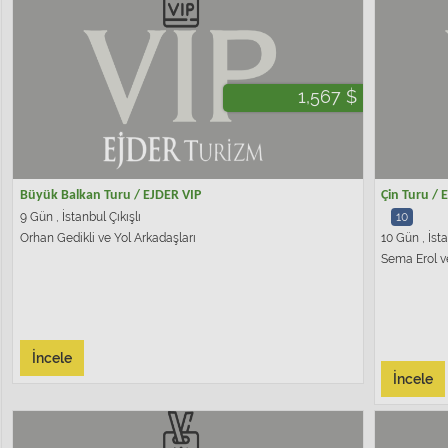
1,567 $
Büyük Balkan Turu / EJDER VIP
Çin Turu / 
9 Gün , İstanbul Çıkışlı
10
Orhan Gedikli ve Yol Arkadaşları
10 Gün , İsta
Sema Erol v
İncele
İncele