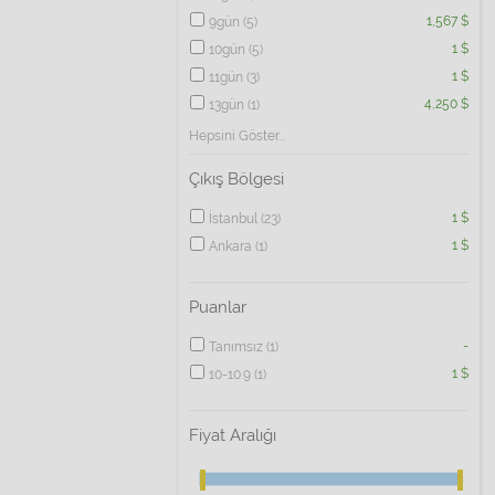
1,567 $
9gün
(5)
1 $
10gün
(5)
1 $
11gün
(3)
4,250 $
13gün
(1)
Hepsini Göster
Çıkış Bölgesi
1 $
İstanbul
(23)
1 $
Ankara
(1)
Puanlar
-
Tanımsız
(1)
1 $
10-10.9
(1)
Fiyat Aralığı