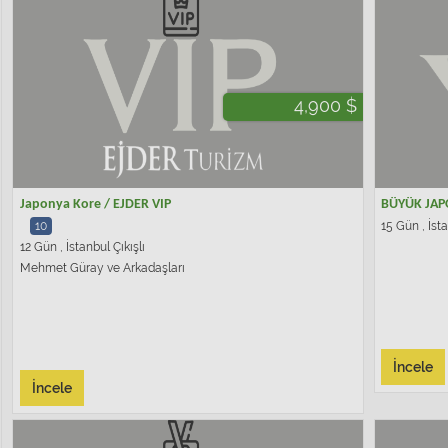
4,900 $
Japonya Kore / EJDER VIP
BÜYÜK JAP
10
15 Gün , İsta
12 Gün , İstanbul Çıkışlı
Mehmet Güray ve Arkadaşları
İncele
İncele