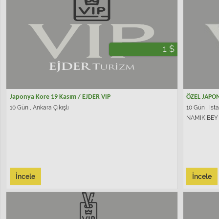
1 $
Japonya Kore 19 Kasım / EJDER VIP
ÖZEL JAPON
10 Gün , Ankara Çıkışlı
10 Gün , İsta
NAMIK BEY
İncele
İncele