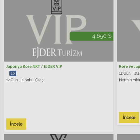
4,650 $
Japonya Kore NRT / EJDER VIP
Kore ve Ja
10
12 Gün , İsta
12 Gün , İstanbul Çıkışlı
Nermin Yıld
İncele
İncele