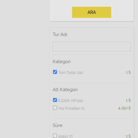
ARA
Tur Adı
Kategori
1 $
Tüm Turlar
(24)
Alt Kategori
1 $
EJDER VIP
(24)
4,250 $
Yaz Fırsatları
(1)
Süre
1 $
12gün
(7)