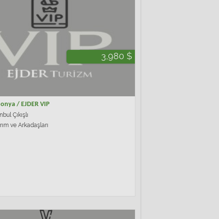
3,980 $
ponya / EJDER VIP
nbul Çıkışlı
ırım ve Arkadaşları