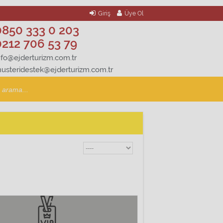
Giriş
Üye Ol
0850 333 0 203
0212 706 53 79
nfo@ejderturizm.com.tr
usteridestek@ejderturizm.com.tr