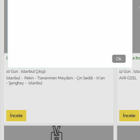
2,970 $
Çin Turu THY / EJDER VIP
Japonya Ko
Ok
10
10
10 Gün , İstanbul Çıkışlı
12 Gün , İsta
İstanbul - Pekin - Tiananmen Meydanı - Çin Seddi - Xi’an
AVR ÖZEL
- Şanghay - İstanbul
İncele
İncele