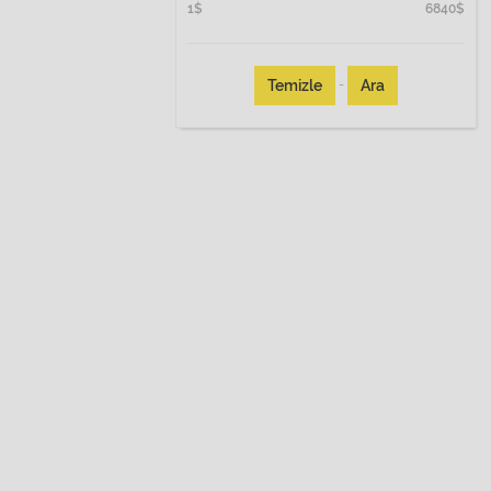
1
$
6840
$
Temizle
Ara
-