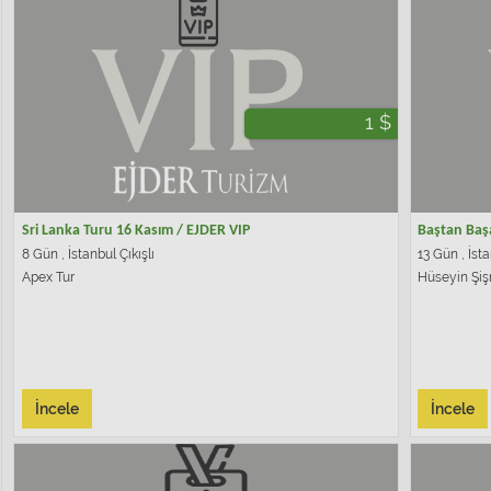
1 $
Sri Lanka Turu 16 Kasım / EJDER VIP
Baştan Baş
8 Gün , İstanbul Çıkışlı
13 Gün , İsta
Apex Tur
Hüseyin Şiş
İncele
İncele