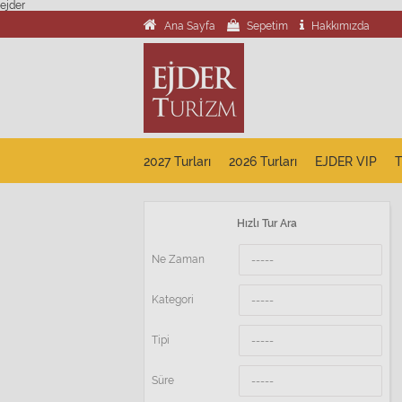
ejder
Ana Sayfa
Sepetim
Hakkımızda
2027 Turları
2026 Turları
EJDER VIP
T
Hızlı Tur Ara
Ne Zaman
-----
Kategori
-----
Tipi
-----
Süre
-----