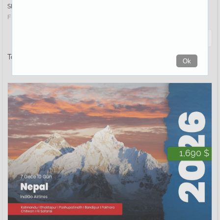
SIRALA :
Fiyata Göre
İsme Göre
Bölgeye Göre
Tarihe Göre
Filtrele
Toplam
4
tur bulundu
Ok
1,690 $