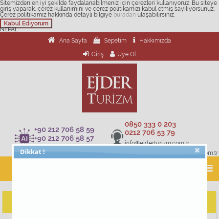
Sitemizden en iyi şekilde faydalanabilmeniz için çerezleri kullanıyoruz. Bu siteye
giriş yaparak, çerez kullanımını ve çerez politikamızı kabul etmiş sayılıyorsunuz.
Çerez politikamız hakkında detaylı bilgiye
buradan
ulaşabilirsiniz.
Kabul Ediyorum
NEPAL
Ana Sayfa
Sepetim
Hakkımızda
Giriş
Üye Ol
0850 333 0 203
+90 212 706 58 59
0212 706 53 79
+90 212 706 58 57
info@ejderturizm.com.tr
+90 212 706 58 60
Dikkat !
musteridestek@ejderturizm.com.tr
Nepal Turları