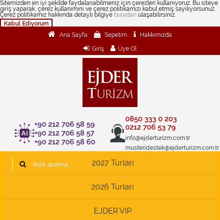
Sitemizden en iyi şekilde faydalanabilmeniz için çerezleri kullanıyoruz. Bu siteye
giriş yaparak, çerez kullanımını ve çerez politikamızı kabul etmiş sayılıyorsunuz.
Çerez politikamız hakkında detaylı bilgiye
buradan
ulaşabilirsiniz.
Kabul Ediyorum
Ana Sayfa
Sepetim
Hakkımızda
Giriş
Üye Ol
0850 333 0 203
+90 212 706 58 59
0212 706 53 79
+90 212 706 58 57
info@ejderturizm.com.tr
+90 212 706 58 60
musteridestek@ejderturizm.com.tr
2027 Turları
2026 Turları
EJDER VIP