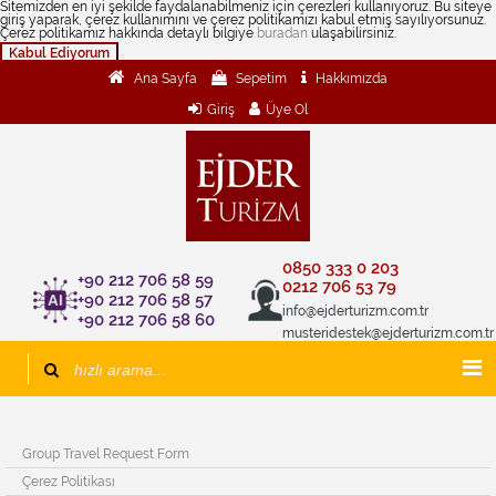
Sitemizden en iyi şekilde faydalanabilmeniz için çerezleri kullanıyoruz. Bu siteye
giriş yaparak, çerez kullanımını ve çerez politikamızı kabul etmiş sayılıyorsunuz.
Çerez politikamız hakkında detaylı bilgiye
buradan
ulaşabilirsiniz.
Kabul Ediyorum
Ana Sayfa
Sepetim
Hakkımızda
Giriş
Üye Ol
0850 333 0 203
+90 212 706 58 59
0212 706 53 79
+90 212 706 58 57
info@ejderturizm.com.tr
+90 212 706 58 60
musteridestek@ejderturizm.com.tr
Group Travel Request Form
Çerez Politikası