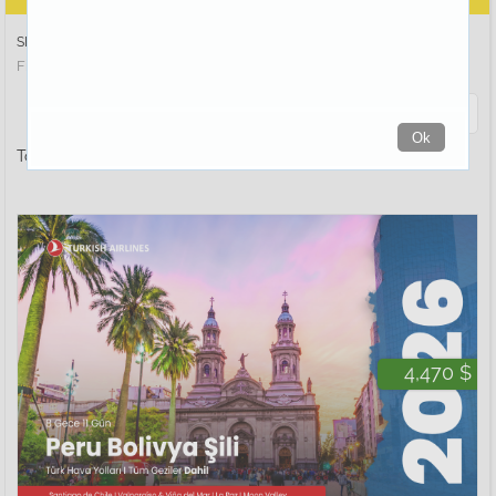
SIRALA :
Fiyata Göre
İsme Göre
Bölgeye Göre
Tarihe Göre
Filtrele
Ok
Toplam
17
tur bulundu
4,470 $