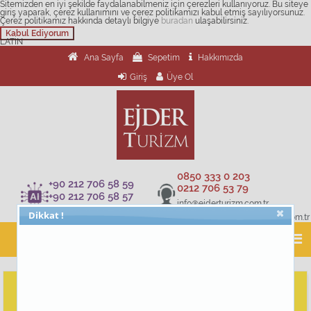
Sitemizden en iyi şekilde faydalanabilmeniz için çerezleri kullanıyoruz. Bu siteye
giriş yaparak, çerez kullanımını ve çerez politikamızı kabul etmiş sayılıyorsunuz.
Çerez politikamız hakkında detaylı bilgiye
buradan
ulaşabilirsiniz.
Kabul Ediyorum
LATİN
Ana Sayfa
Sepetim
Hakkımızda
Giriş
Üye Ol
0850 333 0 203
+90 212 706 58 59
0212 706 53 79
+90 212 706 58 57
info@ejderturizm.com.tr
+90 212 706 58 60
Dikkat !
musteridestek@ejderturizm.com.tr
Latin Turları Küba Meksika Guatemala Honduras Peru Bolivya
Şili Brezilya Arjantin