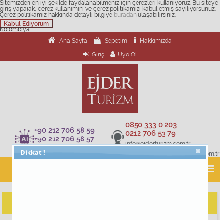
Sitemizden en iyi şekilde faydalanabilmeniz için çerezleri kullanıyoruz. Bu siteye
giriş yaparak, çerez kullanımını ve çerez politikamızı kabul etmiş sayılıyorsunuz.
Çerez politikamız hakkında detaylı bilgiye
buradan
ulaşabilirsiniz.
Kabul Ediyorum
Kolombiya
Ana Sayfa
Sepetim
Hakkımızda
Giriş
Üye Ol
0850 333 0 203
+90 212 706 58 59
0212 706 53 79
+90 212 706 58 57
info@ejderturizm.com.tr
+90 212 706 58 60
Dikkat !
musteridestek@ejderturizm.com.tr
Kolombiya Turları