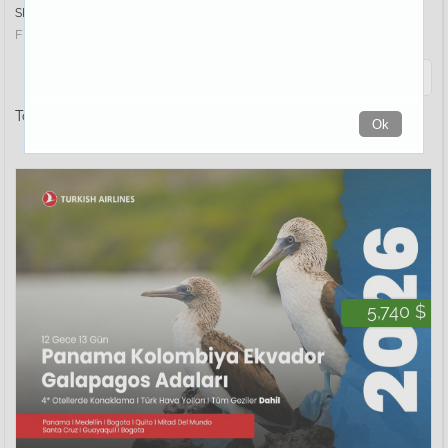
SIRALA :
Fiyata Göre
İsme Göre
Bölgeye Göre
Tarihe Göre
Filtrele
Toplam
3
tur bulundu
Ok
5,740 $