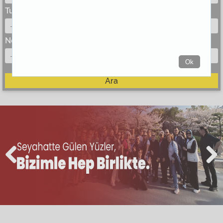
Tur Bölgesi
-----
Ne Zaman
-----
Ok
Ara
Previous
Next