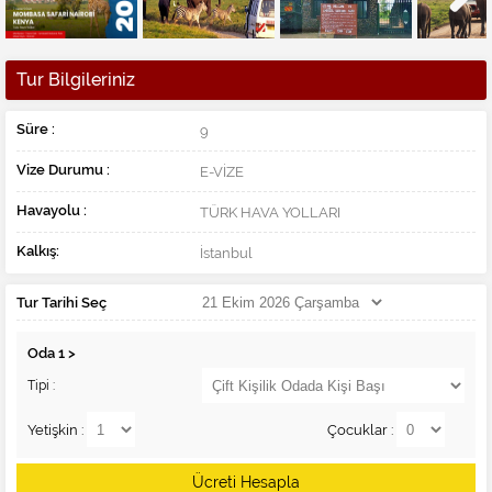
Next
Tur Bilgileriniz
Süre :
9
Vize Durumu :
E-VİZE
Havayolu :
TÜRK HAVA YOLLARI
Kalkış:
İstanbul
Tur Tarihi Seç
Oda
1
>
Tipi :
Yetişkin :
Çocuklar :
Ücreti Hesapla