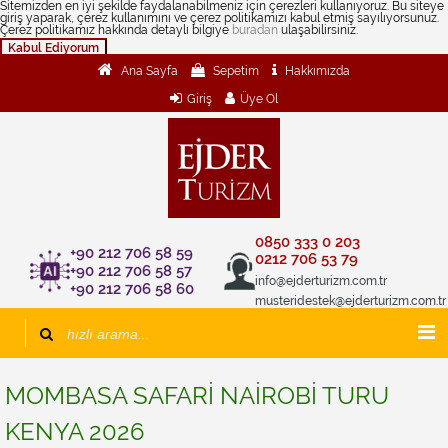
Sitemizden en iyi şekilde faydalanabilmeniz için çerezleri kullanıyoruz. Bu siteye
giriş yaparak, çerez kullanımını ve çerez politikamızı kabul etmiş sayılıyorsunuz.
Çerez politikamız hakkında detaylı bilgiye
buradan
ulaşabilirsiniz.
Kabul Ediyorum
Ana Sayfa
Sepetim
Hakkımızda
Giriş
Üye Ol
0850 333 0 203
+90 212 706 58 59
0212 706 53 79
+90 212 706 58 57
info@ejderturizm.com.tr
+90 212 706 58 60
musteridestek@ejderturizm.com.tr
MOMBASA SAFARİ NAİROBİ TURU
KENYA 2026