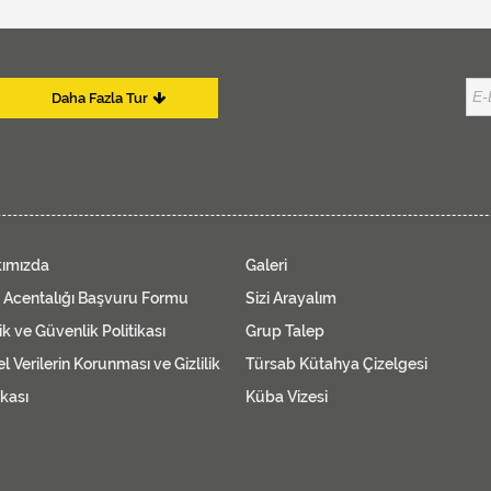
Daha Fazla Tur
ımızda
Galeri
ş Acentalığı Başvuru Formu
Sizi Arayalım
lik ve Güvenlik Politikası
Grup Talep
el Verilerin Korunması ve Gizlilik
Türsab Kütahya Çizelgesi
ikası
Küba Vizesi