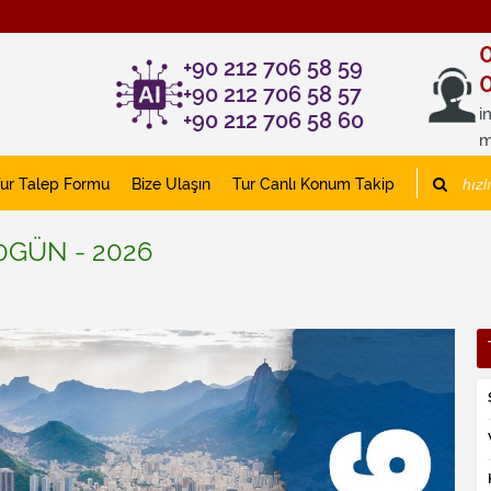
+90 212 706 58 59
+90 212 706 58 57
i
+90 212 706 58 60
m
ur Talep Formu
Bize Ulaşın
Tur Canlı Konum Takip
0GÜN - 2026