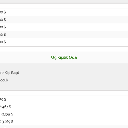
00 $
00 $
00 $
00 $
00 $
Üç Kişilik Oda
at (Kişi Başı)
Çocuk
70 $
2) 467 $
5) 2,335 $
7) 3,269 $