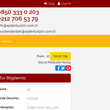
Giriş
Üye Ol
0850 333 0 203
0212 706 53 79
nfo@ejderturizm.com.tr
usteridestek@ejderturizm.com.tr
Puanı : 10
Yorum Yap
Sosyal Medyada Paylaş
Tur Bilgileriniz
Süre :
10
Vize Durumu :
VİZESİZ
Havayolu :
TÜRK HAVA YOLLARI