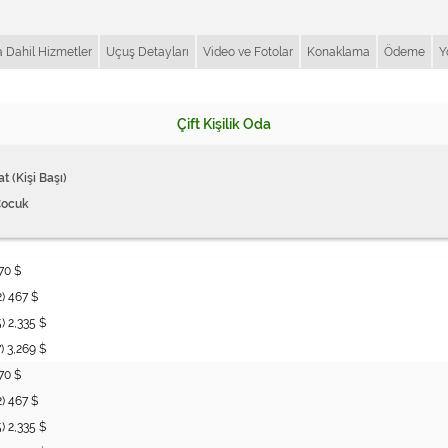
a Dahil Hizmetler
Uçuş Detayları
Video ve Fotolar
Konaklama
Ödeme
Y
Çift Kişilik Oda
at (Kişi Başı)
Çocuk
70 $
2) 467 $
5) 2,335 $
7) 3,269 $
70 $
2) 467 $
5) 2,335 $