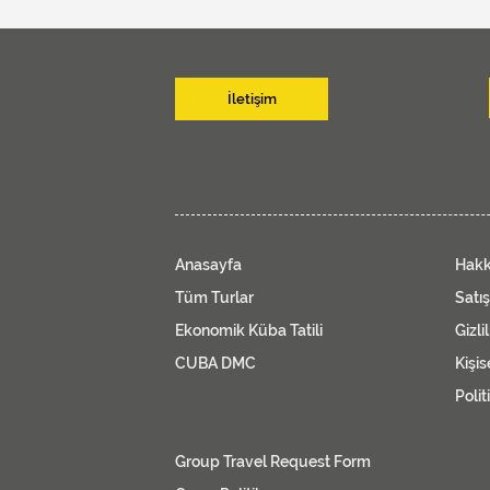
İletişim
Anasayfa
Hakk
Tüm Turlar
Satı
Ekonomik Küba Tatili
Gizli
CUBA DMC
Kişis
Polit
Group Travel Request Form