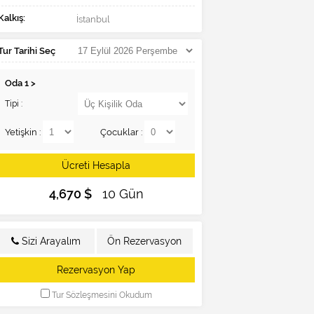
Kalkış:
İstanbul
Tur Tarihi Seç
Oda
1
>
Tipi :
Yetişkin :
Çocuklar :
Ücreti Hesapla
4,670 $
10 Gün
Sizi Arayalım
Ön Rezervasyon
Rezervasyon Yap
Tur Sözleşmesini Okudum